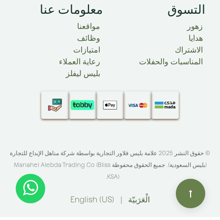
التسوق​
معلومات عنا
زهور
مواقعنا
هدايا
وظائف
الاشتراك
امتيازات
المناسبات والحفلات
رعاية العملاء
بليس ليفلز
© حقوق النشر 2025 علامة بليس فلاور التجارية بواسطة شركة مناهل الإبداع للتجارة
(بليس السعودية). جميع الحقوق محفوظة​
Manahel Alebda Trading Co (Bliss
.
KSA)
الْعَرَبيّة
|
English (US)