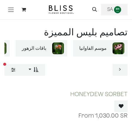
خطي للذهاب إلى المحتوى
SA
تصاميم بليس المميزة
موسم الفاوانيا
باقات الزهور
عوا
OUT OF STOCK
HONEYDEW SORBET
1,030.00
SR