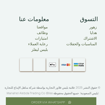
التسوق​
معلومات عنا
زهور
مواقعنا
هدايا
وظائف
الاشتراك
امتيازات
المناسبات والحفلات
رعاية العملاء
بليس ليفلز
© حقوق النشر 2025 علامة بليس فلاور التجارية بواسطة شركة مناهل الإبداع للتجارة
(بليس السعودية). جميع الحقوق محفوظة​
Manahel Alebda Trading Co (Bliss
.
KSA)
ORDER VIA WHATSAPP