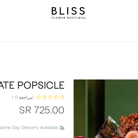
هدايا
احتفالات
بليس ليفلز
مناسبات
خدمات اشتراك بل
TE POPSICLE
(مراجعة 0 )
SR
725.00
Same Day Delivery Available