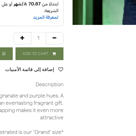
ADD TO CART
إضافة إلى قائمة الأمنيات
Description
egranate and purple hues. A
n everlasting fragrant gift.
apping makes it even more
attractive
*Arrangement illustrated is our "Grand" size