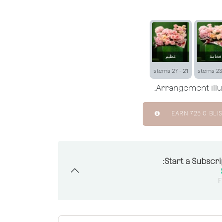
فخامة
عظيم
21 - 27 stems
EARN
725.0
BLIS
Start a Subscri
F