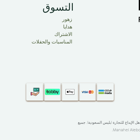
التسوق​
زهور
هدايا
الاشتراك
المناسبات والحفلات
ركة مناهل الإبداع للتجارة (بليس السعودية). جميع
.
Manahel Alebda