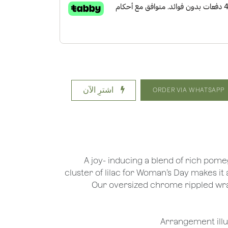
اشترِ الآن
ORDER VIA WHATSAPP
A joy- inducing a blend of rich pom
cluster of lilac for Woman’s Day makes it a
Our oversized chrome rippled wr