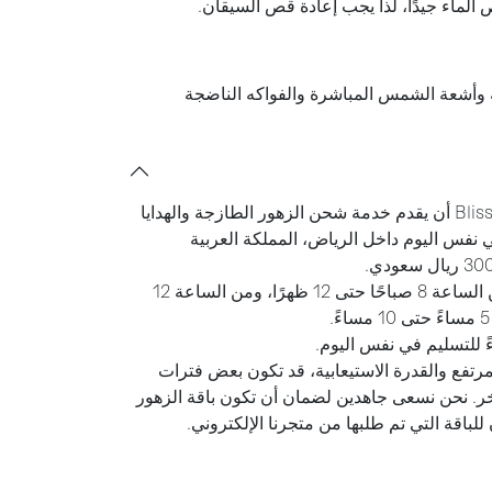
ص الماء جيدًا، لذا يجب إعادة قص السيقان.
ئية وأشعة الشمس المباشرة والفواكه الناضجة
يسعد متجر Bliss Flower Boutique أن يقدم خدمة شحن الزهور الطازجة والهدايا
 نفس اليوم داخل الرياض، المملكة العربية
لدينا ثلاث فترات تسليم يوميًا؛ من الساعة 8 صباحًا حتى 12 ظهرًا، ومن الساعة 12
رتفع والقدرة الاستيعابية، قد تكون بعض فترات
ر. نحن نسعى جاهدين لضمان أن تكون باقة الزهور
للباقة التي تم طلبها من متجرنا الإلكتروني.