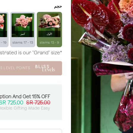
حجم
الأول
كبير
19 - 23 stems
13 - 17 stems
9 - 13 stems
*Arrangement illustrated is our "Grand" size.
S LEVEL POINTS
ption And Get 15% OFF:
SR
725.00
SR
725.00
lexible Gifting Made Easy