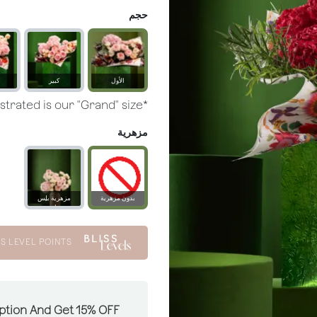
حجم
الأول
كبير
*Arrangement illustrated is our "Grand" size.
مزهرية
بدون مزهرية
مزهرية بلِس
زجاجية
S LEVEL POINTS
ption And Get 15% OFF: