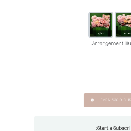
فخامة
عظيم
EARN
530.0
BLIS
Start a Subscri