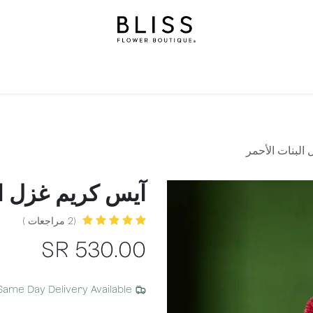
هدايا
احتفالات
بليس ليفلز
مناسبات
خدمات اشتراك بل
البنات الأحمر
آيس كريم غزل ال
(2 مراجعات )
SR
530.00
Same Day Delivery Available