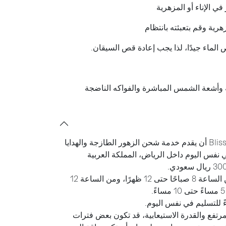
ي الإناء أو المزهرية
رية وقم بتعبئته بانتظام
ص الماء جيدًا، لذا يجب إعادة قص السيقان.
ئية وأشعة الشمس المباشرة والفواكه الناضجة
يسعد متجر Bliss Flower Boutique أن يقدم خدمة شحن الزهور الطازجة والهدايا
 نفس اليوم داخل الرياض، المملكة العربية
لدينا ثلاث فترات تسليم يوميًا؛ من الساعة 8 صباحًا حتى 12 ظهرًا، ومن الساعة 12
رتفع والقدرة الاستيعابية، قد تكون بعض فترات